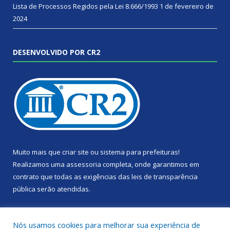
Lista de Processos Regidos pela Lei 8.666/1993
1 de fevereiro de
2024
DESENVOLVIDO POR CR2
Muito mais que
criar site
ou
sistema para prefeituras
!
Realizamos uma
assessoria
completa, onde garantimos em
contrato que todas as exigências das
leis de transparência
pública
serão atendidas.
Conheça o
PNTP
e o
Radar da Transparência Pública
Nós usamos cookies para melhorar sua experiência de