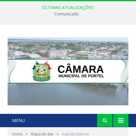
ÚLTIMAS ATUALIZAÇÕES:
Comunicado
MENU
»
»
Home
Mapa do Site
Agenda Externa