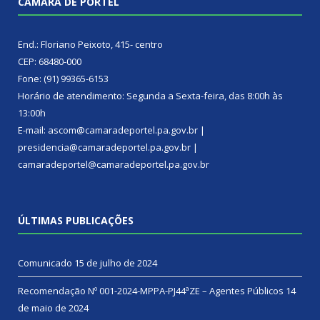
CÂMARA DE PORTEL
End.: Floriano Peixoto, 415- centro
CEP: 68480-000
Fone: (91) 99365-6153
Horário de atendimento: Segunda a Sexta-feira, das 8:00h às
13:00h
E-mail: ascom@camaradeportel.pa.gov.br |
presidencia@camaradeportel.pa.gov.br |
camaradeportel@camaradeportel.pa.gov.br
ÚLTIMAS PUBLICAÇÕES
Comunicado
15 de julho de 2024
Recomendação Nº 001-2024-MPPA-PJ44ªZE – Agentes Públicos
14
de maio de 2024