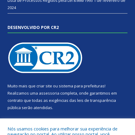
Lista de Processos Regidos pela Lei 8.666/1993
1 de fevereiro de
2024
DESENVOLVIDO POR CR2
Muito mais que
criar site
ou
sistema para prefeituras
!
Realizamos uma
assessoria
completa, onde garantimos em
contrato que todas as exigências das
leis de transparência
pública
serão atendidas.
Conheça o
PNTP
e o
Radar da Transparência Pública
Nós usamos cookies para melhorar sua experiência de
navegação no portal. Ao utilizar nosso portal, você