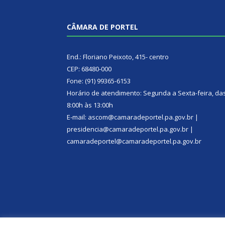
CÂMARA DE PORTEL
End.: Floriano Peixoto, 415- centro
CEP: 68480-000
Fone: (91) 99365-6153
Horário de atendimento: Segunda a Sexta-feira, da
8:00h às 13:00h
E-mail: ascom@camaradeportel.pa.gov.br |
presidencia@camaradeportel.pa.gov.br |
camaradeportel@camaradeportel.pa.gov.br