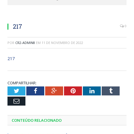
217
0
POR
CR2-ADMIN8
EM
11 DE NOVEMBRO DE 2022
217
COMPARTILHAR:
Twitter
Facebook
Google+
Pinterest
LinkedIn
Tumblr
Email
CONTEÚDO RELACIONADO