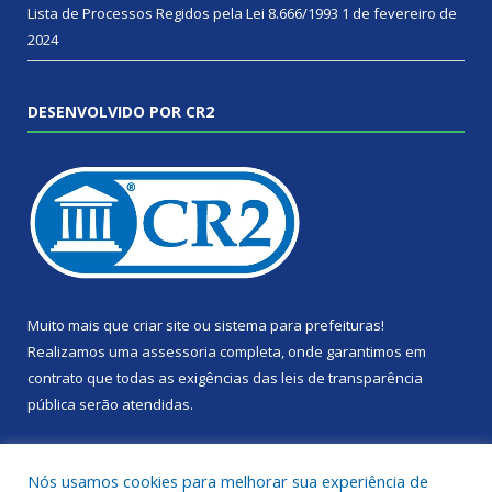
Lista de Processos Regidos pela Lei 8.666/1993
1 de fevereiro de
2024
DESENVOLVIDO POR CR2
Muito mais que
criar site
ou
sistema para prefeituras
!
Realizamos uma
assessoria
completa, onde garantimos em
contrato que todas as exigências das
leis de transparência
pública
serão atendidas.
Conheça o
PNTP
e o
Radar da Transparência Pública
Nós usamos cookies para melhorar sua experiência de