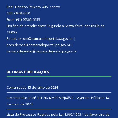
End.: Floriano Peixoto, 415- centro
CEP: 68480-000
Fone: (91) 99365-6153
Horário de atendimento: Segunda a Sexta-feira, das 8:00h às
13:00h
E-mail: ascom@camaradeportel.pa.gov.br |
presidencia@camaradeportel.pa.gov.br |
camaradeportel@camaradeportel.pa.gov.br
ÚLTIMAS PUBLICAÇÕES
Comunicado
15 de julho de 2024
Recomendação Nº 001-2024-MPPA-PJ44ªZE – Agentes Públicos
14
de maio de 2024
Lista de Processos Regidos pela Lei 8.666/1993
1 de fevereiro de