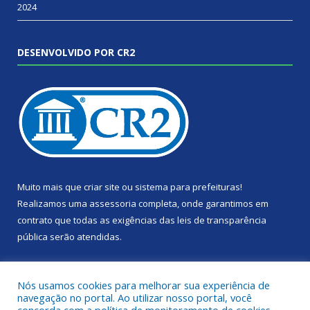
2024
DESENVOLVIDO POR CR2
Muito mais que
criar site
ou
sistema para prefeituras
!
Realizamos uma
assessoria
completa, onde garantimos em
contrato que todas as exigências das
leis de transparência
pública
serão atendidas.
Conheça o
PNTP
e o
Radar da Transparência Pública
Nós usamos cookies para melhorar sua experiência de
navegação no portal. Ao utilizar nosso portal, você