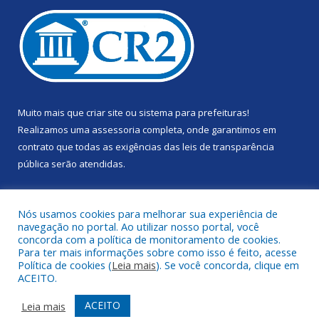
Muito mais que
criar site
ou
sistema para prefeituras
!
Realizamos uma
assessoria
completa, onde garantimos em
contrato que todas as exigências das
leis de transparência
pública
serão atendidas.
Conheça o
PNTP
e o
Radar da Transparência Pública
Nós usamos cookies para melhorar sua experiência de
navegação no portal. Ao utilizar nosso portal, você
concorda com a política de monitoramento de cookies.
Para ter mais informações sobre como isso é feito, acesse
Política de cookies (
Leia mais
). Se você concorda, clique em
Todos os direitos reservados a Câmara Municipal de Portel.
ACEITO.
Mapa do Site
Acessar Área Administrativa
ACEITO
Leia mais
Acessar Webmail